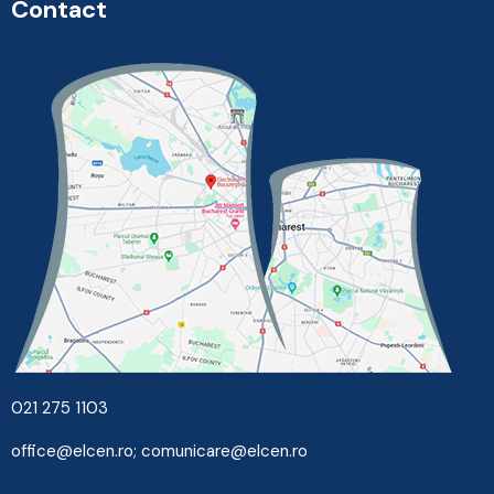
Contact
021 275 1103
office@elcen.ro
;
comunicare@elcen.ro