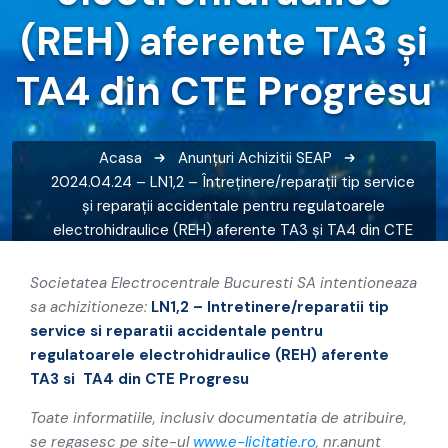
(REH) aferente TA3 și
TA4 din CTE Progresu
Acasa
Anunțuri
Achizitii SEAP
2024.04.24 – LN1,2 – Întreținere/reparații tip service
și reparații accidentale pentru regulatoarele
electrohidraulice (REH) aferente TA3 și TA4 din CTE
Progresu
Societatea Electrocentrale Bucuresti SA intentioneaza
sa achizitioneze:
LN1,2 – Intretinere/reparatii tip
service si reparatii accidentale pentru
regulatoarele electrohidraulice (REH) aferente
TA3 si TA4 din CTE Progresu
Toate informatiile, inclusiv documentatia de atribuire,
se regasesc pe site-ul
www.e-licitatie.ro
, nr.anunt