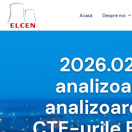
Acasă
Despre noi
2026.02
analizoa
analizoar
CTE-urile 