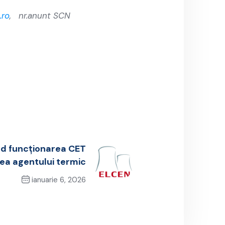
.ro
, nr.anunt SCN
ind funcționarea CET
rea agentului termic
ianuarie 6, 2026
Next Post