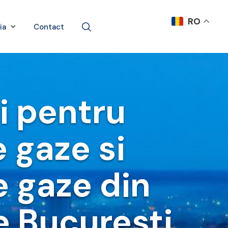
RO
ia
Contact
i pentru
e gaze si
e gaze din
e Bucuresti