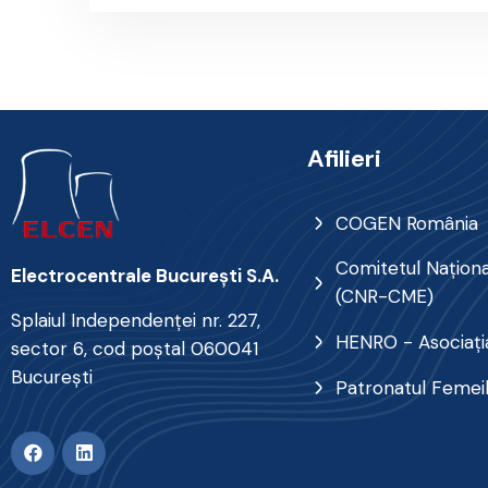
Afilieri
COGEN România
Comitetul Naţional
Electrocentrale Bucureşti S.A.
(CNR-CME)
Splaiul Independenţei nr. 227,
HENRO - Asociația
sector 6, cod poştal 060041
Bucureşti
Patronatul Femei