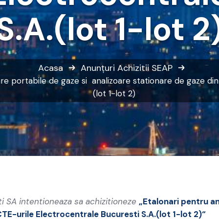
S.A.(lot 1-lot 2
Acasa
Anunțuri
Achizitii SEAP
re portabile de gaze si analizoare stationare de gaze din
(lot 1-lot 2)
i SA intentioneaza sa achizitioneze
„
Etalonari pentru an
TE-urile Electrocentrale Bucuresti S.A.(lot 1-lot 2)
“