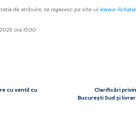
tatia de atribuire, se regasesc pe site-ul
www.e-licitatie
.2026 ora 15:00
re cu ventil cu
Clarificări priv
București Sud și livra