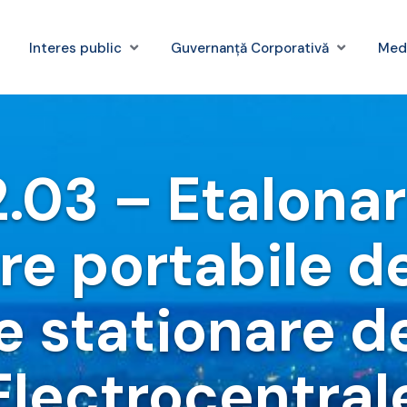
Interes public
Guvernanță Corporativă
Med
.03 – Etalonar
re portabile d
e stationare d
Electrocentral