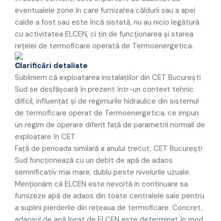
eventualele zone în care furnizarea căldurii sau a apei
calde a fost sau este încă sistată, nu au nicio legătură
cu activitatea ELCEN, ci țin de funcționarea și starea
rețelei de termoficare operată de Termoenergetica.
Clarificări detaliate
Subliniem că exploatarea instalațiilor din CET București
Sud se desfășoară în prezent într-un context tehnic
dificil, influențat și de regimurile hidraulice din sistemul
de termoficare operat de Termoenergetica, ce impun
un regim de operare diferit față de parametrii normali de
exploatare în CET.
Față de perioada similară a anului trecut, CET București
Sud funcționează cu un debit de apă de adaos
semnificativ mai mare, dublu peste nivelurile uzuale.
Menționăm că ELCEN este nevoită in continuare sa
furnizeze apă de adaos din toate centralele sale pentru
a suplini pierderile din rețeaua de termoficare. Concret,
adaosul de apă livrat de ELCEN este determinat în mod