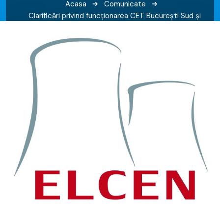
Acasa
Comunicate
Clarificări privind funcționarea CET București Sud și
livrarea agentului termic