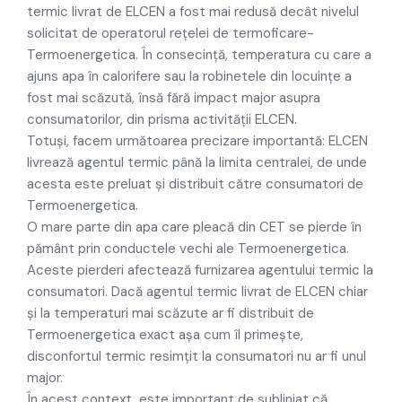
termic livrat de ELCEN a fost mai redusă decât nivelul
solicitat de operatorul rețelei de termoficare-
Termoenergetica. În consecință, temperatura cu care a
ajuns apa în calorifere sau la robinetele din locuințe a
fost mai scăzută, însă fără impact major asupra
consumatorilor, din prisma activității ELCEN.
Totuși, facem următoarea precizare importantă: ELCEN
livrează agentul termic până la limita centralei, de unde
acesta este preluat și distribuit către consumatori de
Termoenergetica.
O mare parte din apa care pleacă din CET se pierde în
pământ prin conductele vechi ale Termoenergetica.
Aceste pierderi afectează furnizarea agentului termic la
consumatori. Dacă agentul termic livrat de ELCEN chiar
și la temperaturi mai scăzute ar fi distribuit de
Termoenergetica exact așa cum îl primește,
disconfortul termic resimțit la consumatori nu ar fi unul
major.
În acest context, este important de subliniat că