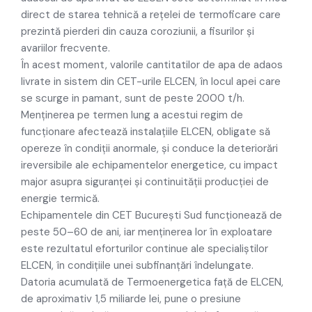
direct de starea tehnică a rețelei de termoficare care
prezintă pierderi din cauza coroziunii, a fisurilor și
avariilor frecvente.
În acest moment, valorile cantitatilor de apa de adaos
livrate in sistem din CET-urile ELCEN, în locul apei care
se scurge in pamant, sunt de peste 2000 t/h.
Menținerea pe termen lung a acestui regim de
funcționare afectează instalațiile ELCEN, obligate să
opereze în condiții anormale, și conduce la deteriorări
ireversibile ale echipamentelor energetice, cu impact
major asupra siguranței și continuității producției de
energie termică.
Echipamentele din CET București Sud funcționează de
peste 50–60 de ani, iar menținerea lor în exploatare
este rezultatul eforturilor continue ale specialiștilor
ELCEN, în condițiile unei subfinanțări îndelungate.
Datoria acumulată de Termoenergetica față de ELCEN,
de aproximativ 1,5 miliarde lei, pune o presiune