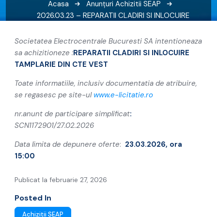
Acasa
Anunțuri
Achizitii SEAP
2026.03.23 – REPARATII CLADIRI SI INLOCUIRE
TAMPLARIE DIN CTE VEST
Societatea Electrocentrale Bucuresti SA intentioneaza
sa achizitioneze :
REPARATII CLADIRI SI INLOCUIRE
TAMPLARIE DIN CTE VEST
Toate informatiile, inclusiv documentatia de atribuire,
se regasesc pe site-ul
www.e-licitatie.ro
nr.anunt
de participare simplificat
:
SCN1172901/27.02.2026
Data limita de depunere oferte
:
23.03.2026, ora
15:00
Publicat la februarie 27, 2026
Posted In
Achizitii SEAP