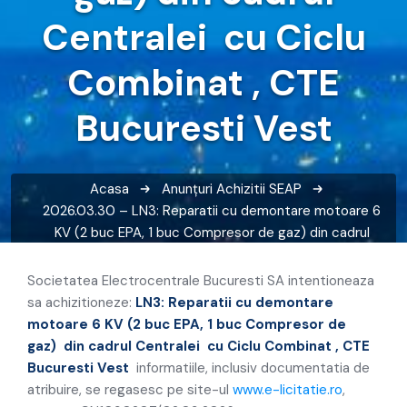
Centralei cu Ciclu
Combinat , CTE
Bucuresti Vest
Acasa
Anunțuri
Achizitii SEAP
2026.03.30 – LN3: Reparatii cu demontare motoare 6
KV (2 buc EPA, 1 buc Compresor de gaz) din cadrul
Centralei cu Ciclu Combinat , CTE Bucuresti Vest
Societatea Electrocentrale Bucuresti SA intentioneaza
sa achizitioneze:
LN3: Reparatii cu demontare
motoare 6 KV (2 buc EPA, 1 buc Compresor de
gaz) din cadrul Centralei cu Ciclu Combinat , CTE
Bucuresti Vest
informatiile, inclusiv documentatia de
atribuire, se regasesc pe site-ul
www.e-licitatie.ro
,