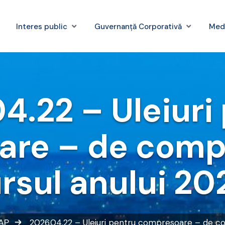
Interes public
Guvernanță Corporativă
Med
4.22 – Uleiuri
re – de compl
rsul anului 20
EAP
2026.04.22 – Uleiuri pentru compresoare – de com