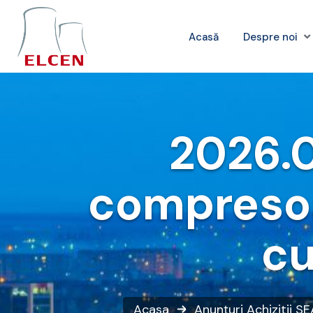
Acasă
Despre noi
2026.0
compresoa
cu
Acasa
Anunțuri
Achizitii S