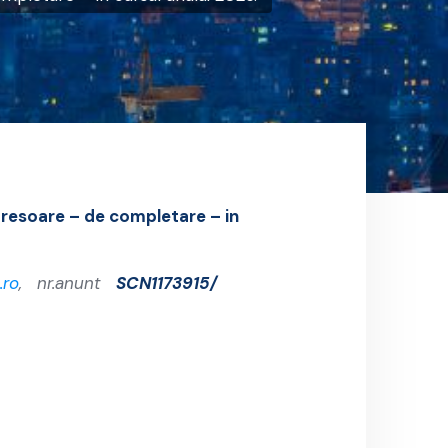
presoare – de completare – in
.ro
, nr.anunt
SCN1173915/