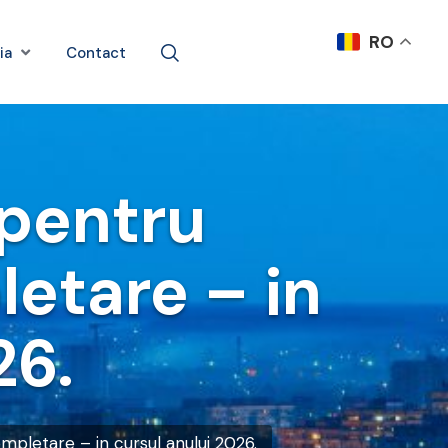
RO
ia
Contact
 pentru
etare – in
26.
pletare – in cursul anului 2026.