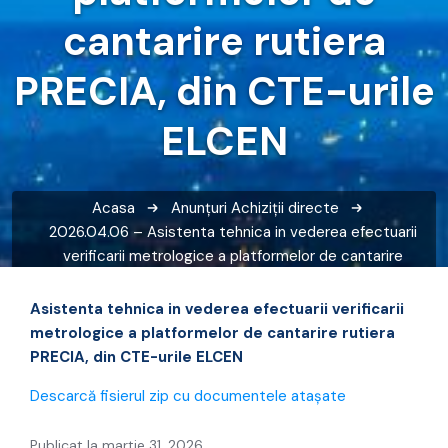
cantarire rutiera
PRECIA, din CTE-urile
ELCEN
Acasa
Anunțuri
Achiziții directe
2026.04.06 – Asistenta tehnica in vederea efectuarii
verificarii metrologice a platformelor de cantarire
rutiera PRECIA, din CTE-urile ELCEN
Asistenta tehnica in vederea efectuarii verificarii
metrologice a platformelor de cantarire rutiera
PRECIA, din CTE-urile ELCEN
Descarcă fisierul zip cu documentele atașate
Publicat la martie 31, 2026