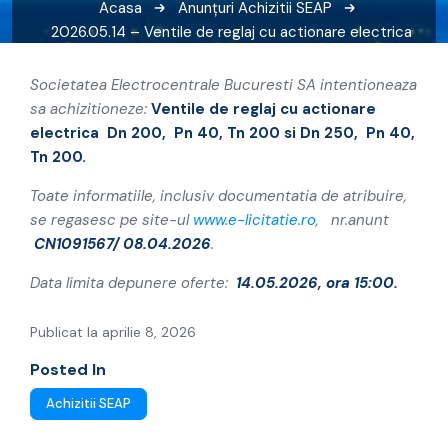
Acasa
Anunțuri
Achizitii SEAP
2026.05.14 – Ventile de reglaj cu actionare electrica
Dn 200, Pn 40, Tn 200 si Dn 250, Pn 40, Tn 200.
Societatea Electrocentrale Bucuresti SA intentioneaza
sa achizitioneze:
Ventile de reglaj cu actionare
electrica Dn 200, Pn 40, Tn 200 si Dn 250, Pn 40,
Tn 200
.
Toate informatiile, inclusiv documentatia de atribuire,
se regasesc pe site-ul
www.e-licitatie.ro
, nr.anunt
CN1091567/ 08.04.2026
.
Data limita depunere oferte:
14.05.2026, ora 15:00.
Publicat la aprilie 8, 2026
Posted In
Achizitii SEAP