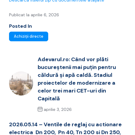
Descarcă fisierul zip cu documentele atașate
Publicat la aprilie 6, 2026
Posted In
Achiziții directe
Adevarul.ro: Când vor plăti
bucureștenii mai puțin pentru
căldură și apă caldă. Stadiul
proiectelor de modernizare a
celor trei mari CET-uri din
Capitală
aprilie 3, 2026
Previous Post
2026.05.14 – Ventile de reglaj cu actionare
electrica Dn 200, Pn 40, Tn 200 si Dn 250,