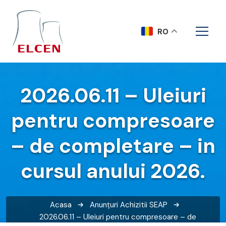
RO
2026.06.11 – Uleiuri
pentru compresoare
– de completare – in
cursul anului 2026.
Acasa
Anunțuri
Achizitii SEAP
2026.06.11 – Uleiuri pentru compresoare – de