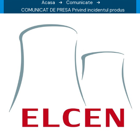
Acasa
Comunicate
COMUNICAT DE PRESA Privind incidentul produs
astăzi în incinta CET București Vest