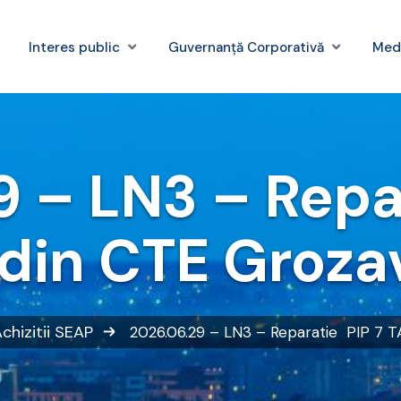
Interes public
Guvernanță Corporativă
Med
 – LN3 – Repa
 din CTE Groza
chizitii SEAP
2026.06.29 – LN3 – Reparatie PIP 7 TA