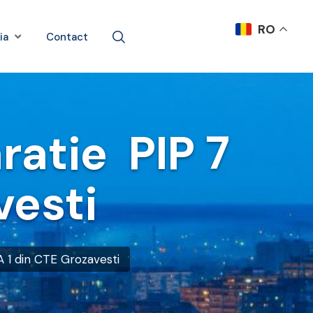
RO
ia
Contact
ratie PIP 7
vesti
 1 din CTE Grozavesti