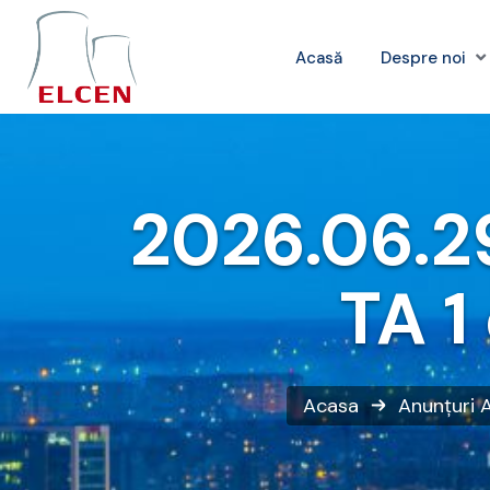
Acasă
Despre noi
2026.06.29
TA 1
Acasa
Anunțuri
A