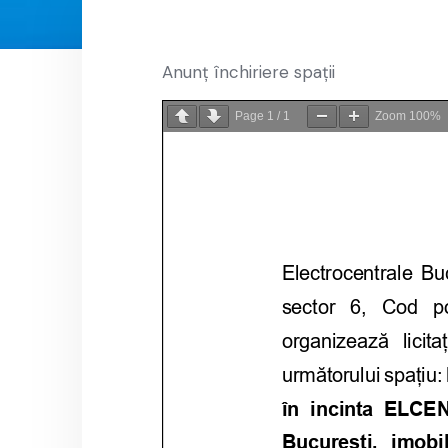
Anunț închiriere spații
Page
1
/
1
Zoom
100%