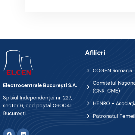
Afilieri
COGEN România
Comitetul Naţional
Electrocentrale Bucureşti S.A.
(CNR-CME)
Splaiul Independenţei nr. 227,
HENRO - Asociația
sector 6, cod poştal 060041
Bucureşti
Patronatul Femei