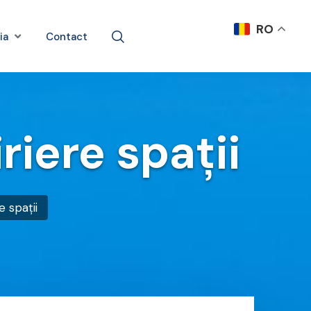
RO
ia
Contact
iere spații
 spații