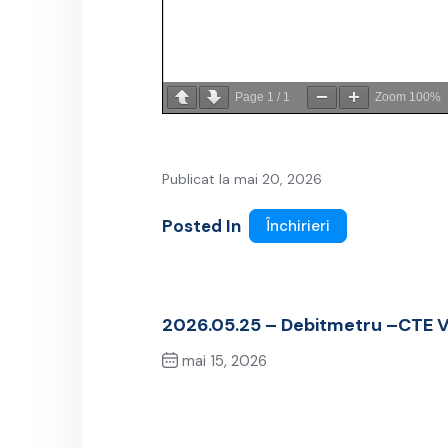
Page
1
/
1
Zoom
100%
Publicat la mai 20, 2026
Posted In
Închirieri
2026.05.25 – Debitmetru –CTE 
mai 15, 2026
Previous Post