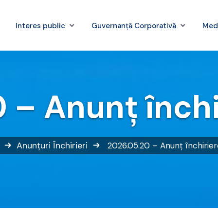
Interes public
Guvernanță Corporativă
Med
 – Anunț închir
Anunțuri
Închirieri
2026.05.20 – Anunț închiriere