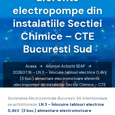
electropompe din
instalatiile Sectiei
Chimice – CTE
Bucuresti Sud
Acasa
Anunțuri
Achizitii SEAP
2026.07.16 – LN 3 – Înlocuire tablouri electrice 0,4kV
(3 buc.) alimentare electromotoare aferente
electropompe din instalatiile Sectiei Chimice – CTE
Bucuresti Sud
Societatea Electrocentrale Bucuresti SA intentioneaza
sa achizitioneze:
LN 3 – Înlocuire tablouri electrice
0,4kV (3 buc.) alimentare electromotoare