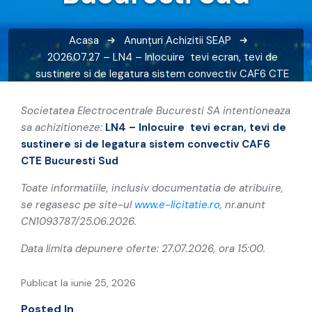
Acasa
Anunțuri
Achizitii SEAP
2026.07.27 – LN4 – Inlocuire tevi ecran, tevi de
sustinere si de legatura sistem convectiv CAF6 CTE
Bucuresti Sud
Societatea Electrocentrale Bucuresti SA intentioneaza
sa achizitioneze:
LN4 – Inlocuire tevi ecran, tevi de
sustinere si de legatura sistem convectiv CAF6
CTE Bucuresti Sud
Toate informatiile, inclusiv documentatia de atribuire,
se regasesc pe site-ul
www.e-licitatie.ro
, nr.anunt
CN1093787/25.06.2026.
Data limita depunere oferte: 27.07.2026, ora 15:00.
Publicat la iunie 25, 2026
Posted In