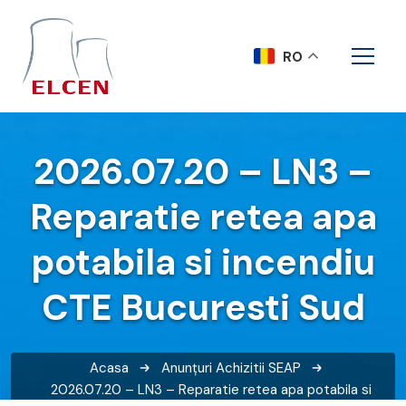
RO
2026.07.20 – LN3 –
Reparatie retea apa
potabila si incendiu
CTE Bucuresti Sud
Acasa
Anunțuri
Achizitii SEAP
2026.07.20 – LN3 – Reparatie retea apa potabila si