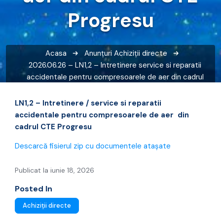
Progresu
Acasa
Anunțuri
Achiziții directe
2026.06.26 – LN1,2 – Intretinere service si reparatii
accidentale pentru compresoarele de aer din cadrul
CTE Progresu
LN1,2 – Intretinere / service si reparatii
accidentale pentru compresoarele de aer din
cadrul CTE Progresu
Descarcă fisierul zip cu documentele atașate
Publicat la iunie 18, 2026
Posted In
Achiziții directe