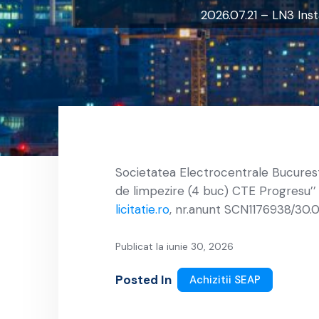
2026.07.21 – LN3 Inst
Societatea Electrocentrale Bucuresti
de limpezire (4 buc) CTE Progresu’’ 
licitatie.ro
, nr.anunt SCN1176938/30.0
Publicat la iunie 30, 2026
Posted In
Achizitii SEAP