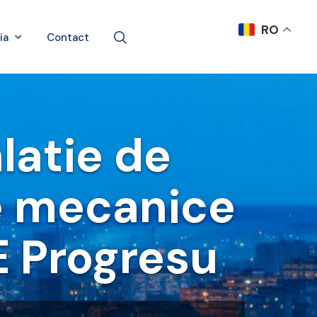
RO
ia
Contact
latie de
re mecanice
E Progresu