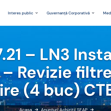
Interes public
Guvernanță Corporativă
Med
.21 – LN3 Insta
 – Revizie filt
ire (4 buc) CT
Acasa
Anunțuri
Achizitii SEAP