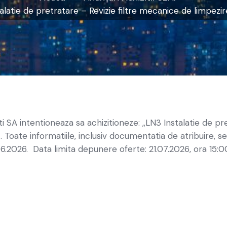
alatie de pretratare – Revizie filtre mecanice de limpez
 SA intentioneaza sa achizitioneze: ,,LN3 Instalatie de pr
. Toate informatiile, inclusiv documentatia de atribuire, 
6.2026. Data limita depunere oferte: 21.07.2026, ora 15:0