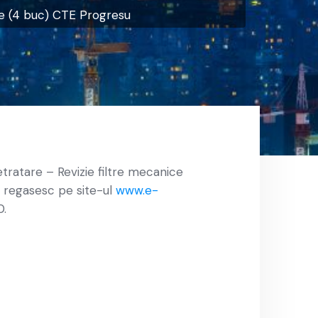
ire (4 buc) CTE Progresu
etratare – Revizie filtre mecanice
se regasesc pe site-ul
www.e-
0.