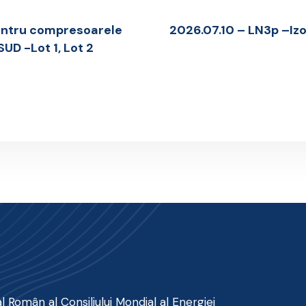
entru compresoarele
2026.07.10 – LN3p –Izol
UD -Lot 1, Lot 2
 Român al Consiliului Mondial al Energiei