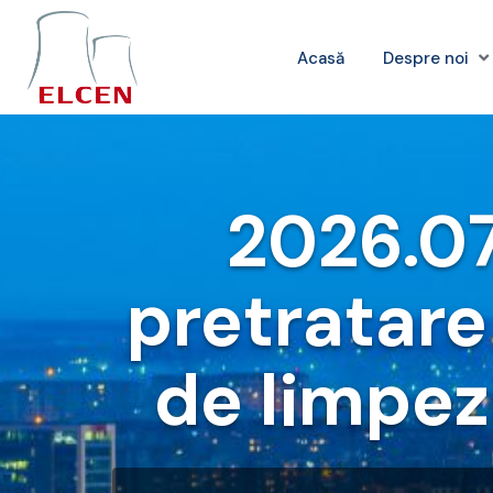
Acasă
Despre noi
2026.07
pretratare
de limpez