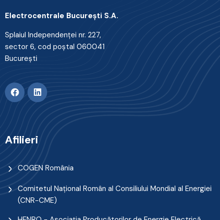
Electrocentrale Bucureşti S.A.
Splaiul Independenţei nr. 227,
sector 6, cod poştal 060041
Bucureşti
Afilieri
COGEN România
Comitetul Naţional Român al Consiliului Mondial al Energiei
(CNR-CME)
HENRO - Asociația Producătorilor de Energie Electrică