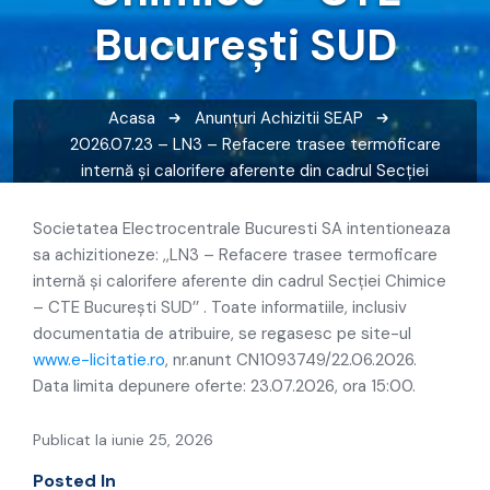
București SUD
Acasa
Anunțuri
Achizitii SEAP
2026.07.23 – LN3 – Refacere trasee termoficare
internă și calorifere aferente din cadrul Secției
Chimice – CTE București SUD
Societatea Electrocentrale Bucuresti SA intentioneaza
sa achizitioneze: ,,LN3 – Refacere trasee termoficare
internă și calorifere aferente din cadrul Secției Chimice
– CTE București SUD’’ . Toate informatiile, inclusiv
documentatia de atribuire, se regasesc pe site-ul
www.e-licitatie.ro
, nr.anunt CN1093749/22.06.2026.
Data limita depunere oferte: 23.07.2026, ora 15:00.
Publicat la iunie 25, 2026
Posted In