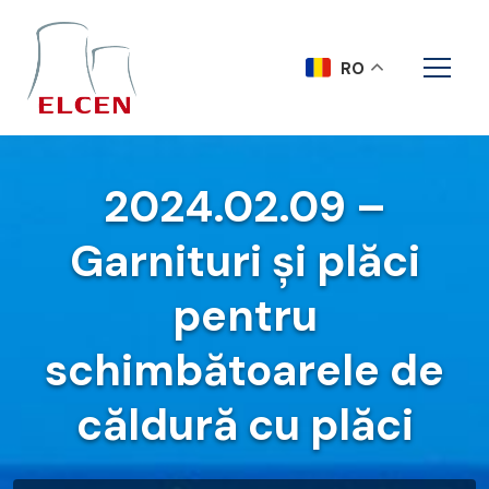
RO
2024.02.09 –
Garnituri și plăci
pentru
schimbătoarele de
căldură cu plăci