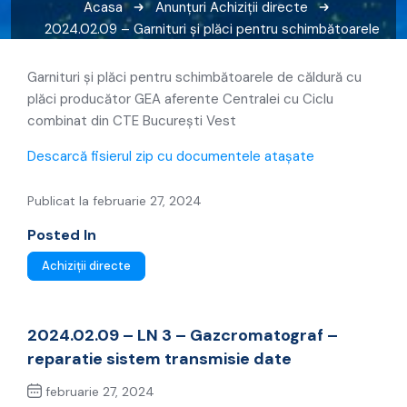
Acasa
Anunțuri
Achiziții directe
2024.02.09 – Garnituri și plăci pentru schimbătoarele
de căldură cu plăci
Garnituri și plăci pentru schimbătoarele de căldură cu
plăci producător GEA aferente Centralei cu Ciclu
combinat din CTE București Vest
Descarcă fisierul zip cu documentele atașate
Publicat la februarie 27, 2024
Posted In
Achiziții directe
2024.02.09 – LN 3 – Gazcromatograf –
reparatie sistem transmisie date
februarie 27, 2024