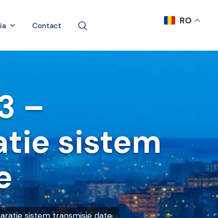
RO
ia
Contact
3 –
tie sistem
e
ratie sistem transmisie date