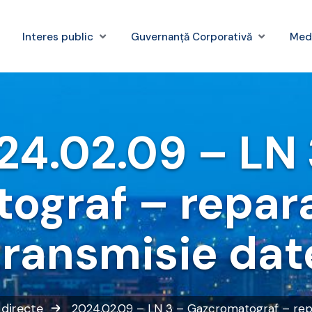
Interes public
Guvernanță Corporativă
Med
24.02.09 – LN 
ograf – repara
transmisie dat
i directe
2024.02.09 – LN 3 – Gazcromatograf – repa