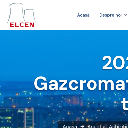
Acasă
Despre noi
20
Gazcromat
Acasa
Anunțuri
Achiziți