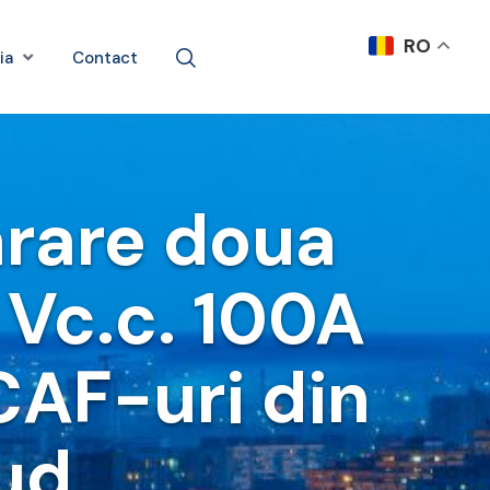
RO
ia
Contact
arare doua
4 Vc.c. 100A
 CAF-uri din
ud