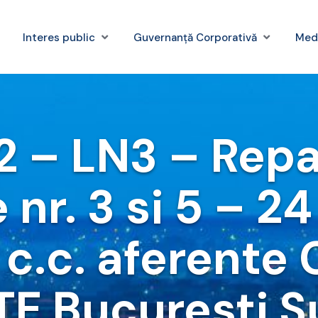
Interes public
Guvernanță Corporativă
Med
2 – LN3 – Rep
nr. 3 si 5 – 2
 c.c. aferente
TE Bucuresti S