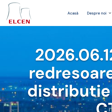
Acasă
Despre noi
2026.06.1
redresoare 
distributie
C