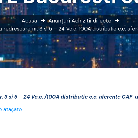
Acasa
Anunțuri
Achiziții directe
redresoare nr. 3 si 5 – 24 Vc.c. 100A distributie c.c. af
 3 si 5 – 24 Vc.c. /100A distributie c.c. aferente CAF-
e atașate