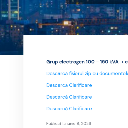
Grup electrogen 100 – 150 kVA + cl
Descarcă fisierul zip cu documentel
Descarcă Clarificare
Descarcă Clarificare
Descarcă Clarificare
Publicat la iunie 9, 2026