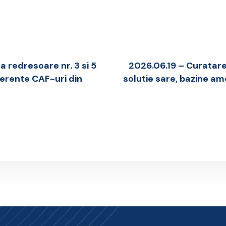
 redresoare nr. 3 si 5
2026.06.19 – Curatare
aferente CAF-uri din
solutie sare, bazine am