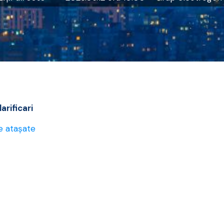
arificari
e atașate