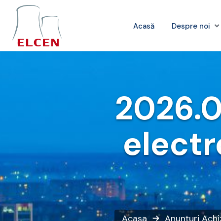
Acasă
Despre noi
2026.0
electr
Acasa
Anunțuri
Achiz