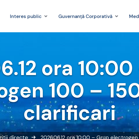
Interes public
Guvernanță Corporativă
Med
6.12 ora 10:00
ogen 100 – 15
clarificari
iții directe
2026.06.12 ora 10:00 – Grup electrogen 1