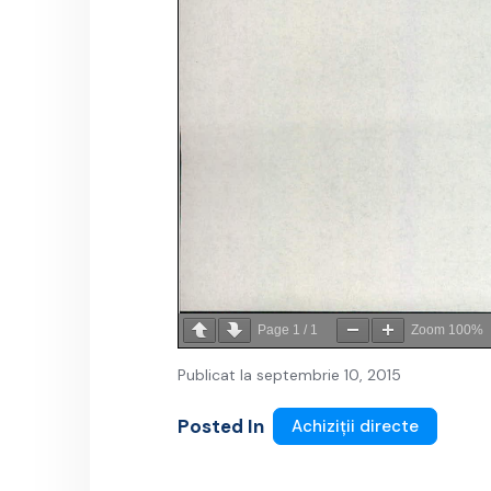
Page
1
/
1
Zoom
100%
Publicat la septembrie 10, 2015
Posted In
Achiziții directe