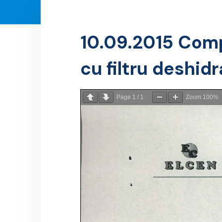
10.09.2015 Com
cu filtru deshidr
Page
1
/
1
Zoom
100%