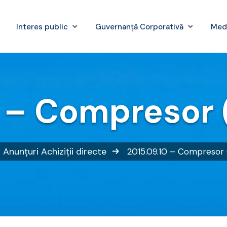
Interes public
Guvernanță Corporativă
Med
 – Compresor (c
Anunțuri
Achiziții directe
2015.09.10 – Compresor (c