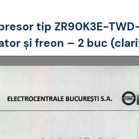
presor tip ZR90K3E-TWD-
ator și freon – 2 buc (clari