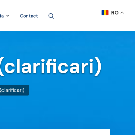
RO
ia
Contact
larificari)
larificari)