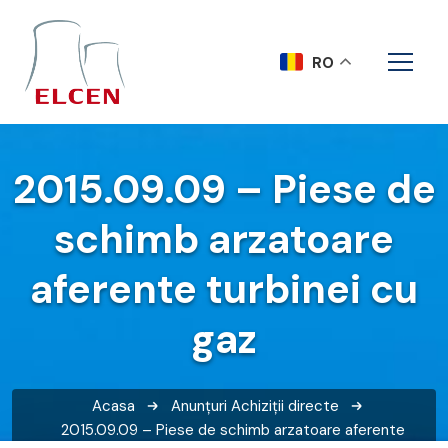
RO
2015.09.09 – Piese de
schimb arzatoare
aferente turbinei cu
gaz
Acasa
Anunțuri
Achiziții directe
2015.09.09 – Piese de schimb arzatoare aferente