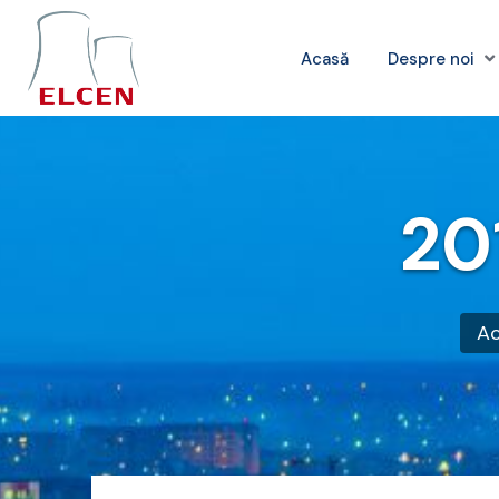
Acasă
Despre noi
20
A