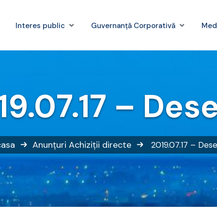
Interes public
Guvernanță Corporativă
Med
19.07.17 – Dese
casa
Anunțuri
Achiziții directe
2019.07.17 – Dese