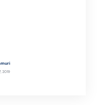
amuri
7, 2019
ost