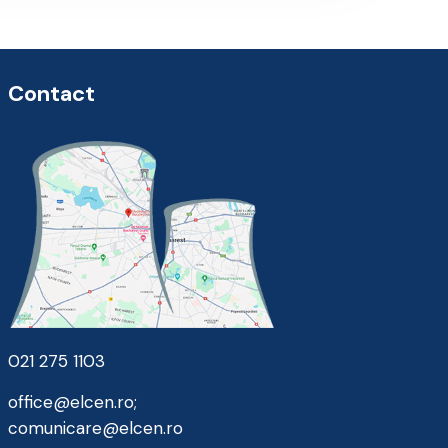
Contact
021 275 1103
office@elcen.ro
;
comunicare@elcen.ro