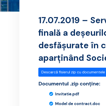
17.07.2019 – Ser
finală a deşeuril
desfăşurate în 
aparţinând Socie
Descarcă fisierul zip cu documentele
Documentul .zip conține:
Invitatie.pdf
Model de contract.doc