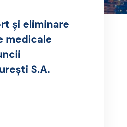
rt și eliminare
le medicale
ncii
ureşti S.A.