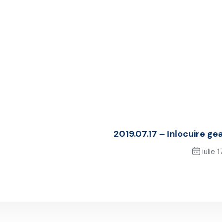
2019.07.17 – Inlocuire ge
iulie 1
Next P