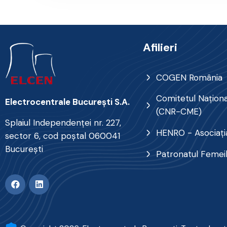
Afilieri
COGEN România
Comitetul Naţional
Electrocentrale Bucureşti S.A.
(CNR-CME)
Splaiul Independenţei nr. 227,
HENRO - Asociația
sector 6, cod poştal 060041
Bucureşti
Patronatul Femei