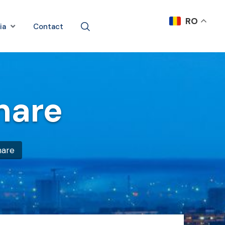
RO
ia
Contact
nare
nare