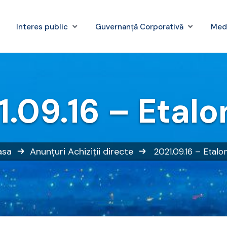
Interes public
Guvernanță Corporativă
Med
1.09.16 – Etalo
asa
Anunțuri
Achiziții directe
2021.09.16 – Etalo