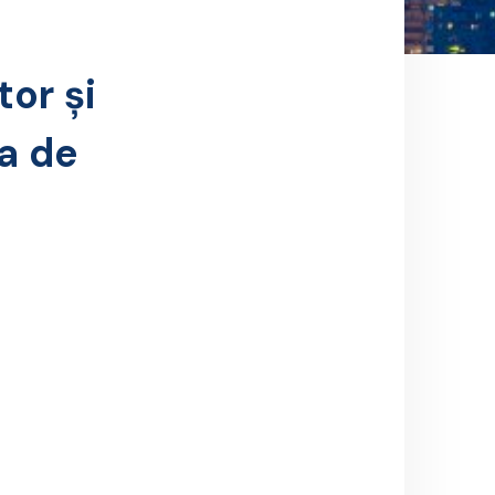
or și
ea de