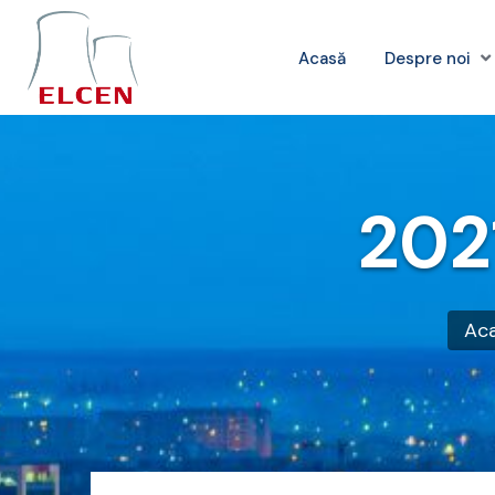
Acasă
Despre noi
202
Ac