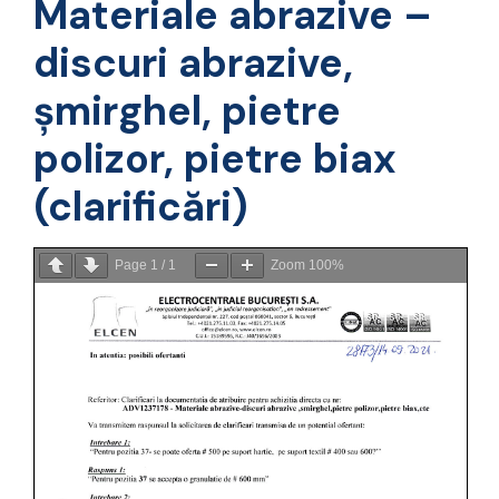
Materiale abrazive –
discuri abrazive,
șmirghel, pietre
polizor, pietre biax
(clarificări)
Page
1
/
1
Zoom
100%