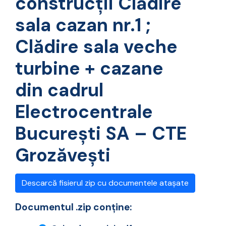
construcții Clădire
sala cazan nr.1 ;
Clădire sala veche
turbine + cazane
din cadrul
Electrocentrale
București SA – CTE
Grozăvești
Descarcă fisierul zip cu documentele atașate
Documentul .zip conține: