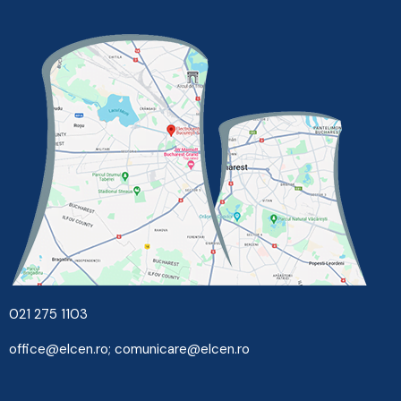
021 275 1103
office@elcen.ro
;
comunicare@elcen.ro