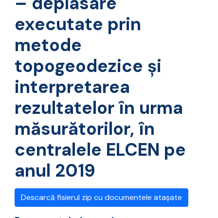
– deplasare
executate prin
metode
topogeodezice şi
interpretarea
rezultatelor în urma
măsurătorilor, în
centralele ELCEN pe
anul 2019
Descarcă fisierul zip cu documentele atașate