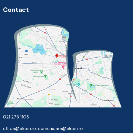
Contact
021 275 1103
office@elcen.ro
;
comunicare@elcen.ro