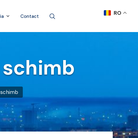
RO
ia
Contact
e schimb
e schimb