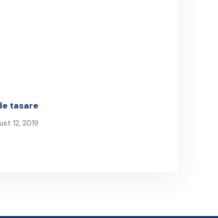
de tasare
st 12, 2019
xt Post