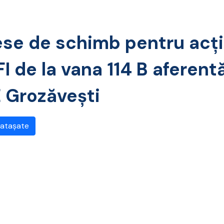
ese de schimb pentru acţ
FI de la vana 114 B aferen
E Grozăveşti
 atașate