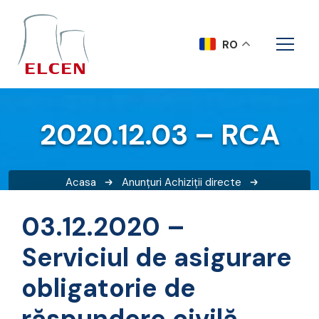
RO
2020.12.03 – RCA
Acasa
Anunțuri
Achiziții directe
2020.12.03 – RCA
03.12.2020 –
Serviciul de asigurare
obligatorie de
răspundere civilă