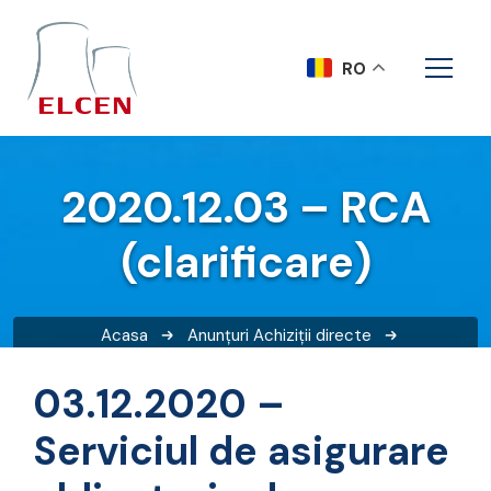
RO
2020.12.03 – RCA
(clarificare)
Acasa
Anunțuri
Achiziții directe
2020.12.03 – RCA (clarificare)
03.12.2020 –
Serviciul de asigurare