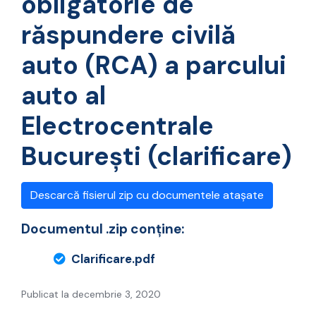
obligatorie de
răspundere civilă
auto (RCA) a parcului
auto al
Electrocentrale
București (clarificare)
Descarcă fisierul zip cu documentele atașate
Documentul .zip conține:
Clarificare.pdf
Publicat la decembrie 3, 2020