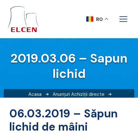
RO
2019.03.06 – Sapun
lichid
Acasa
Anunțuri
Achiziții directe
2019.03.06 – Sapun lichid
06.03.2019 – Săpun
lichid de mâini