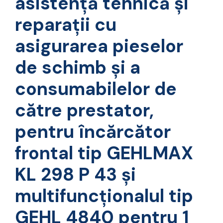
asistenţă tehnică şi
reparaţii cu
asigurarea pieselor
de schimb şi a
consumabilelor de
către prestator,
pentru încărcător
frontal tip GEHLMAX
KL 298 P 43 şi
multifuncţionalul tip
GEHL 4840 pentru 1