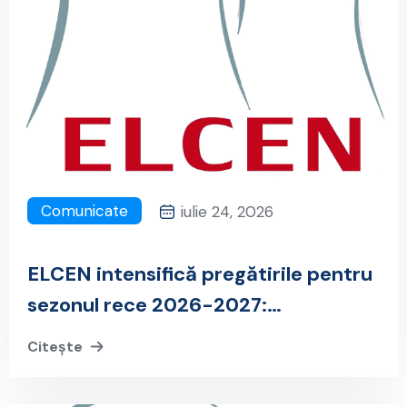
Comunicate
iulie 24, 2026
ELCEN intensifică pregătirile pentru
sezonul rece 2026-2027:
Securitatea energetică a Capitalei
Citește
depinde de mentenanță riguroasă și
investiții strategice