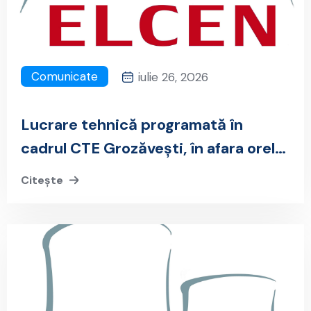
Comunicate
iulie 26, 2026
Lucrare tehnică programată în
cadrul CTE Grozăvești, în afara orelor
de vârf, pentru a minimiza impactul
Citește
asupra consumatorilor