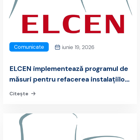
Comunicate
iunie 19, 2026
ELCEN implementează programul de
măsuri pentru refacerea instalațiilor
afectate la CET București Vest
Citește