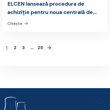
ELCEN lansează procedura de
achiziție pentru noua centrală de
cogenerare de înaltă eficiență de la
Citește
CTE Grozăvești
1
2
3
…
25