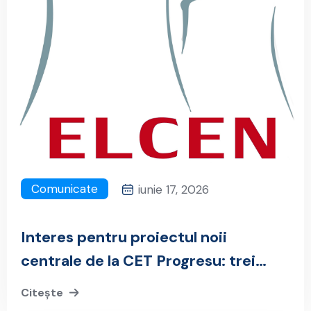
Comunicate
iunie 17, 2026
Interes pentru proiectul noii
centrale de la CET Progresu: trei
candidaturi depuse în cadrul
Citește
procedurii EPC