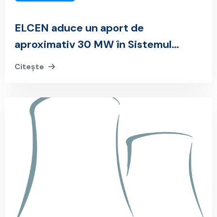
ELCEN aduce un aport de
aproximativ 30 MW în Sistemul
Energetic Național prin repunerea în
Citește
funcțiune a CET Grozăvești