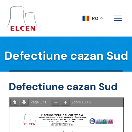
RO
Defectiune cazan Sud
Acasa
Comunicate
Defectiune cazan Sud
Defectiune cazan Sud
Page
1
/
1
Zoom
100%