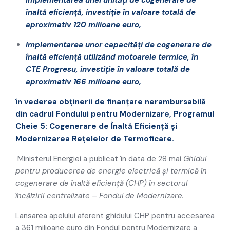
implementarea unei unități de cogenerare de
înaltă eficiență, investiție în va
loare totală de
aproximativ 120 milioane euro,
Implementarea unor capacități de cogenerare de
înaltă eficiență utilizând motoarele termice, în
CTE Progresu,
investiție
în valoare
totală de
aproximativ 166 milioane euro,
în vederea obținerii de finanțare nerambursabilă
din cadrul Fondului pentru
Modernizare,
Programul
Cheie 5: Cogenerare de Înaltă Eficiență și
Modernizarea Rețelelor de Termoficare.
Ministerul Energiei a publicat în data de 28 mai
Ghidul
pentru producerea de energie electrică și termică în
cogenerare de înaltă eficiență (CHP) în sectorul
încălzirii centralizate – Fondul de Modernizare.
Lansarea apelului aferent ghidului CHP pentru accesarea
a 361 milioane euro din Fondul pentru Modernizare a