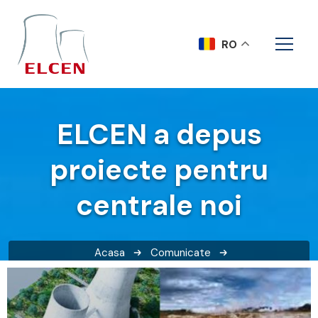
RO
ELCEN a depus
proiecte pentru
centrale noi
Acasa
Comunicate
ELCEN a depus proiecte pentru centrale noi