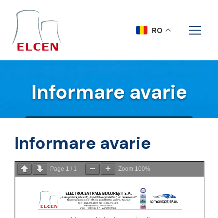
RO
Informare avarie
Acasa
Comunicate
Informare avarie
Informare avarie
Page
1
/
1
Zoom
100%