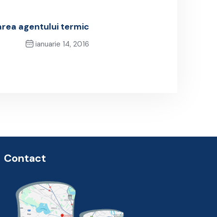
area agentului termic
ianuarie 14, 2016
Next Post
Contact