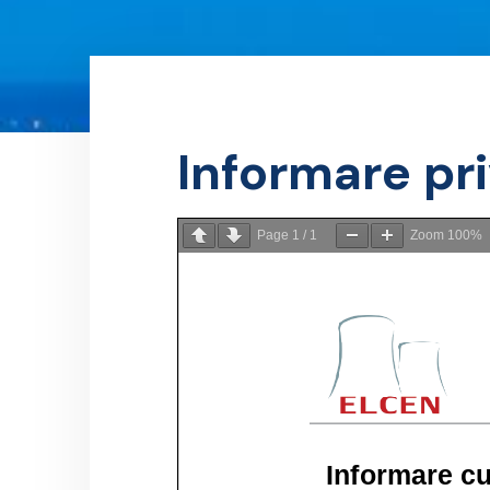
Informare pr
Page
1
/
1
Zoom
100%