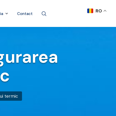
RO
ia
Contact
igurarea
ic
ui termic