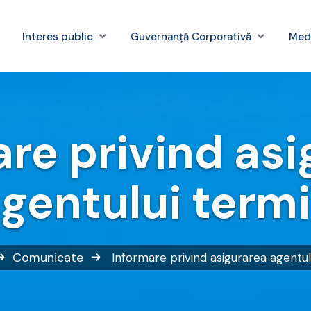
Interes public
Guvernanță Corporativă
Med
re privind as
gentului term
Comunicate
Informare privind asigurarea agentul