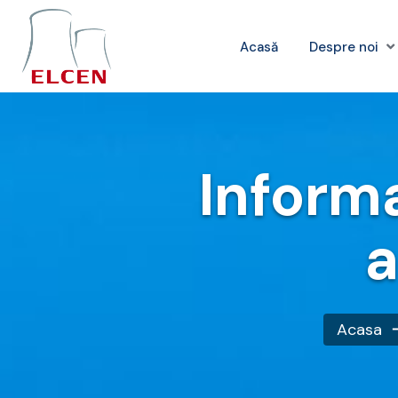
Acasă
Despre noi
Informa
a
Acasa