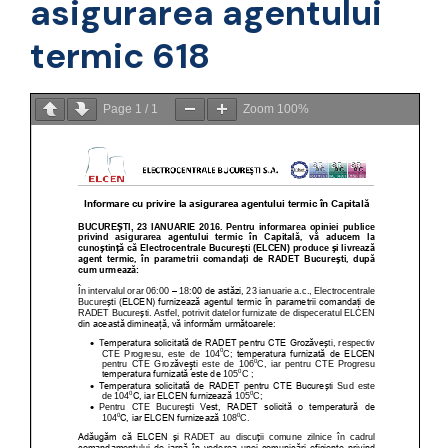
asigurarea agentului
termic 618
Page
1
/
1
Zoom
100%