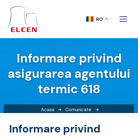
RO
Informare privind
asigurarea agentului
termic 618
Acasa
Comunicate
Informare privind asigurarea agentului termic 618
Informare privind