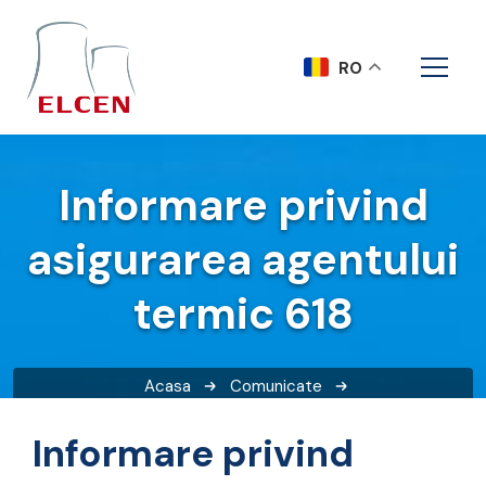
RO
Informare privind
asigurarea agentului
termic 618
Acasa
Comunicate
Informare privind asigurarea agentului termic 618
Informare privind