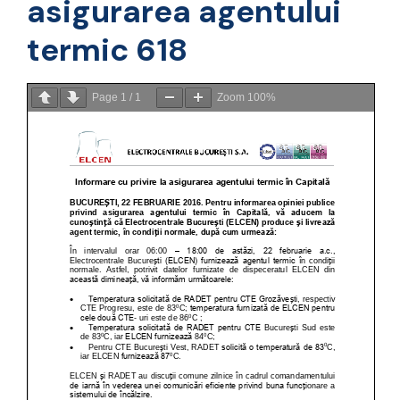
asigurarea agentului
termic 618
Page
1
/
1
Zoom
100%