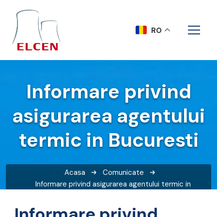
RO
Informare privind
asigurarea agentului
termic in Bucuresti
Acasa
Comunicate
Informare privind asigurarea agentului termic in
Bucuresti
Informare privind