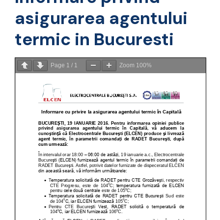
asigurarea agentului
termic in Bucuresti
Page
1
/
1
Zoom
100%