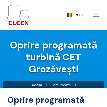
RO
Oprire programată
turbină CET
Grozăvești
Acasa
Comunicate
Oprire programată turbină CET Grozăvești
Oprire programată