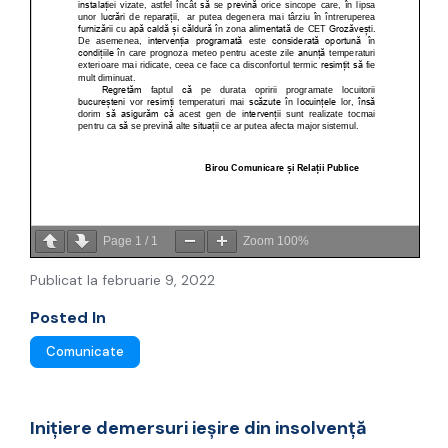
Page
1
/
1
Zoom
100%
Publicat la februarie 9, 2022
Posted In
Comunicate
Inițiere demersuri ieșire din insolvență