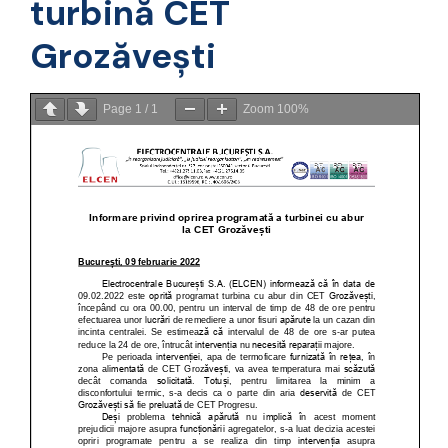
turbină CET
Grozăvești
Page
1
/
1
Zoom
100%