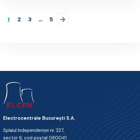
1
2
3
…
5
Electrocentrale Bucureşti S.A.
Splaiul Independenţei nr. 227,
sector 6, cod poştal 060041