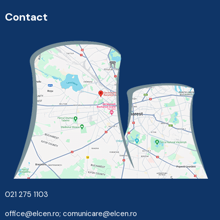
Contact
021 275 1103
office@elcen.ro
;
comunicare@elcen.ro