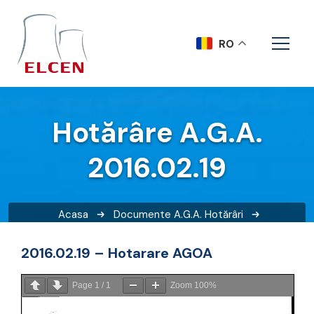
RO
Hotărâre A.G.A.
2016.02.19
Acasa
Documente A.G.A.
Hotărâri
Hotărâre A.G.A. 2016.02.19
2016.02.19 – Hotarare AGOA
Page
1
/
1
Zoom
100%