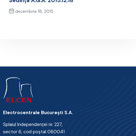
Sedința A.G.A. 2015.12.18
decembrie 18, 2015
Next Post
Electrocentrale Bucureşti S.A.
Splaiul Independenţei nr. 227,
sector 6, cod poştal 060041