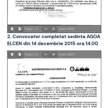
Page
1
/
3
Zoom
100%
2. Convocator completat sedinta AGOA
ELCEN din 14 decembrie 2015 ora 14.00
Page
1
/
2
Zoom
100%