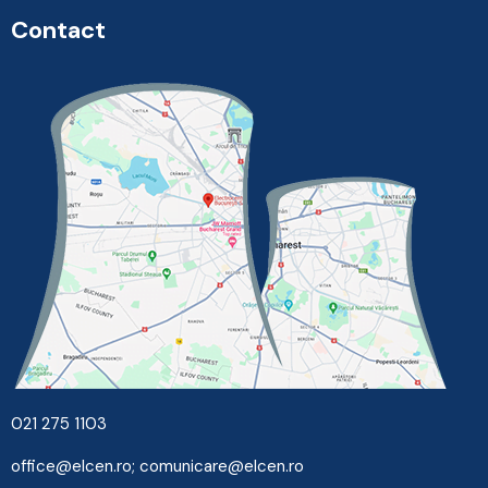
Contact
021 275 1103
office@elcen.ro
;
comunicare@elcen.ro