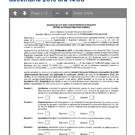
Page
1
/
2
Zoom
100%