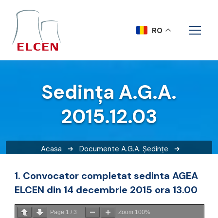
RO
Sedința A.G.A.
2015.12.03
Acasa
Documente A.G.A.
Ședințe
Sedința A.G.A. 2015.12.03
1. Convocator completat sedinta AGEA
ELCEN din 14 decembrie 2015 ora 13.00
Page
1
/
3
Zoom
100%