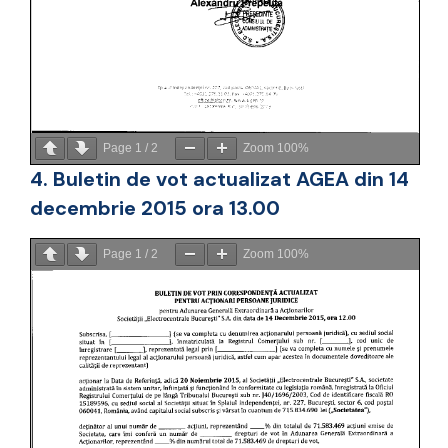
Page
1
/
2
Zoom
100%
4. Buletin de vot actualizat AGEA din 14
decembrie 2015 ora 13.00
Page
1
/
2
Zoom
100%