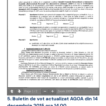
Page
1
/
2
Zoom
100%
5. Buletin de vot actualizat AGOA din 14
decembrie 2015 ora 14.00