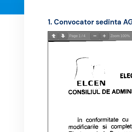
1. Convocator sedinta A
Page
1
/
4
Zoom
100%