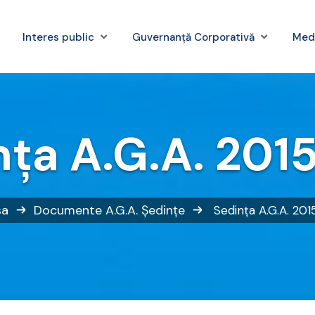
Interes public
Guvernanță Corporativă
Med
ța A.G.A. 2015
sa
Documente A.G.A.
Ședințe
Sedința A.G.A. 2015