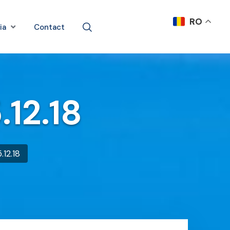
RO
ia
Contact
.12.18
.12.18