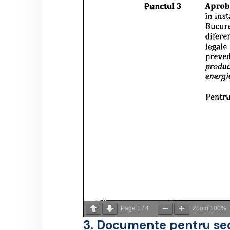
Page
1
/
4
Zoom
100%
3. Documente pentru se