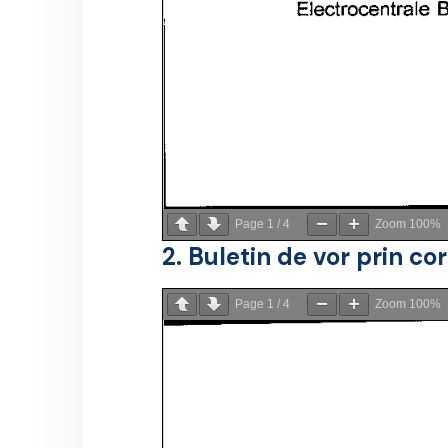
Page
1
/
4
Zoom
100%
2. Buletin de vor prin 
Page
1
/
4
Zoom
100%